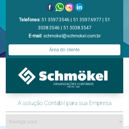
Telefones:
51 3597.3546
|
51 3597.6977
|
51
3038.3546
|
51 3038.3547
E-mail:
schmokel@schmokel.com.br
Área do cliente
A solução Contábil para sua Empresa